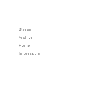
Stream
Archive
2026
Home
2025
Impressum
2020 | 24
2015 | 19
2010 | 14