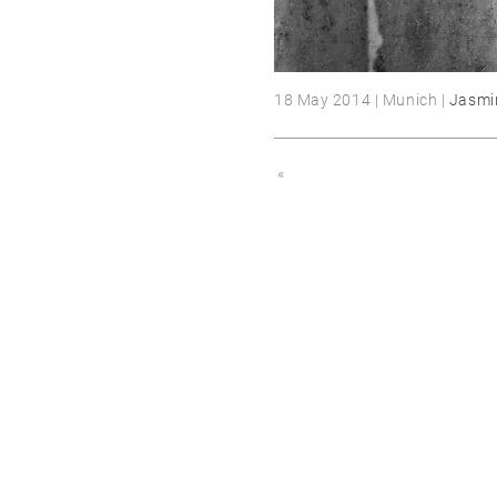
18 May 2014 | Munich |
Jasmi
«