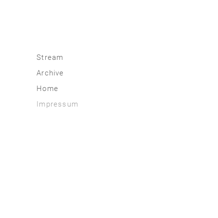
Stream
Archive
2026
Home
2025
Impressum
2020 | 24
2015 | 19
2010 | 14