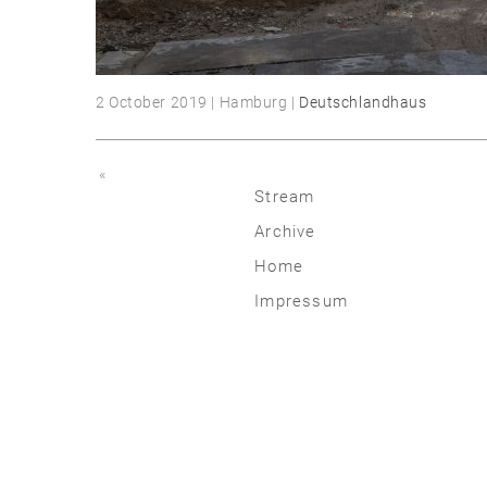
2 October 2019 | Hamburg |
Deutschlandhaus
«
Stream
Archive
2026
Home
2025
Impressum
2020 | 24
2015 | 19
2010 | 14