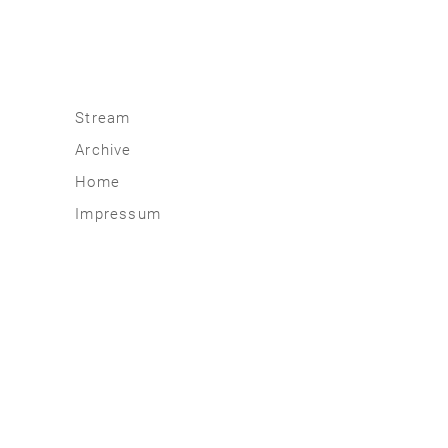
Stream
Archive
2026
Home
2025
Impressum
2020 | 24
2015 | 19
2010 | 14