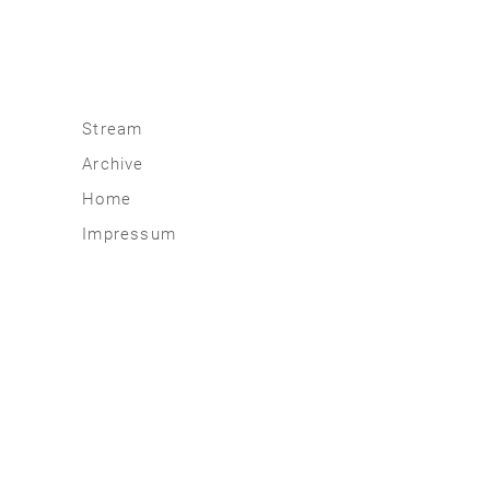
Stream
Archive
2026
Home
2025
Impressum
2020 | 24
2015 | 19
2010 | 14