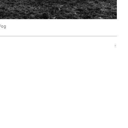
Fog
»