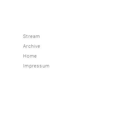
Stream
Archive
2026
Home
2025
Impressum
2020 | 24
2015 | 19
2010 | 14