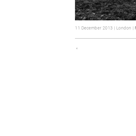
11 December 2013 | London |
«