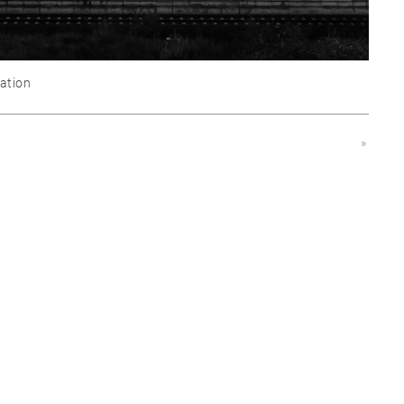
ation
»