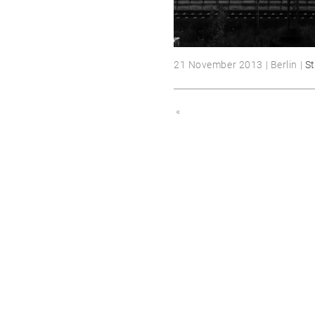
21 November 2013 | Berlin |
St
«