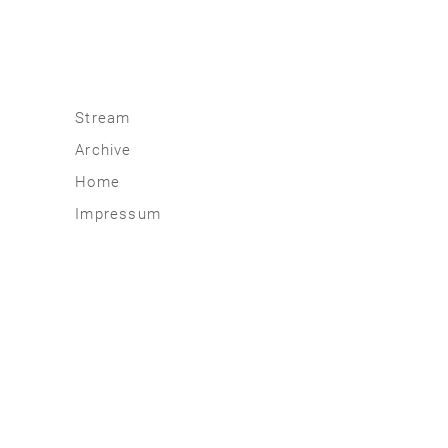
Stream
Archive
2026
Home
2025
Impressum
2020 | 24
2015 | 19
2010 | 14