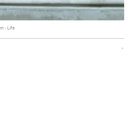
n - Life
»