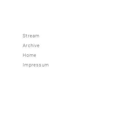
Stream
Archive
2026
Home
2025
Impressum
2020 | 24
2015 | 19
2010 | 14